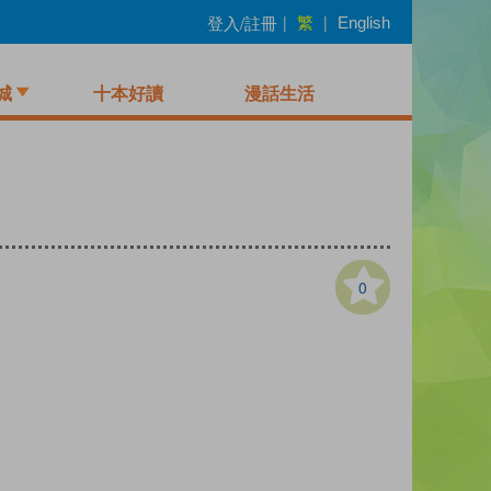
繁
登入/註冊
|
|
English
城
十本好讀
漫話生活
0