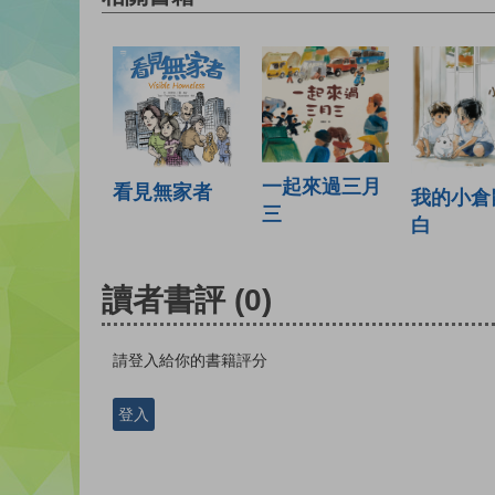
一起來過三月
看見無家者
我的小倉
三
白
讀者書評
(0)
請登入給你的書籍評分
登入