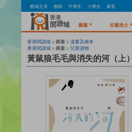
Skip
教城主頁
教師
中學生
小學生
家長
to
main
content
圖書
好書推介
香港閱讀城
> 圖書 >
漫畫及繪本
香港閱讀城
> 圖書 >
兒童讀物
黃鼠狼毛毛與消失的河（上