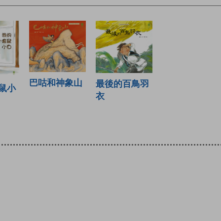
巴咕和神象山
最後的百鳥羽
鼠小
衣