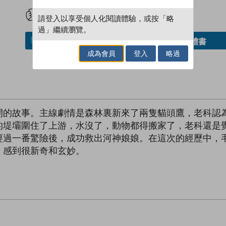
試閲
加入閱讀紀錄
請登入以享受個人化閱讀體驗，或按「略
過」繼續瀏覽。
借閱實體書
加入／閱讀電子書
成為會員
登入
略過
開的故事。主線劇情是森林裏新來了兩隻貓頭鷹，老科認
的堤壩圍住了上游，水沒了，動物都得搬家了，老科還是
經過一番驚險後，成功救出河神娘娘。在這次的經歷中，
，感到很新奇和玄妙。