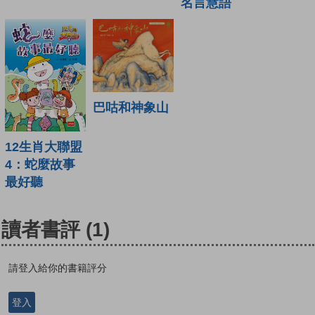
名言慧語
巴咕和神象山
12生肖大聯盟
4：蛇麼故事
最好聽
讀者書評
(1)
請登入給你的書籍評分
登入