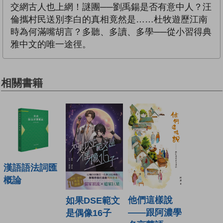
交網古人也上網！謎團──劉禹鍚是否有意中人？汪
倫攜村民送別李白的真相竟然是……杜牧遊歷江南
時為何滿嘴胡言？多聽、多讀、多學──從小習得典
雅中文的唯一途徑。
相關書籍
漢語語法詞匯
概論
他們這樣說
如果DSE範文
——跟阿濃學
是偶像16子