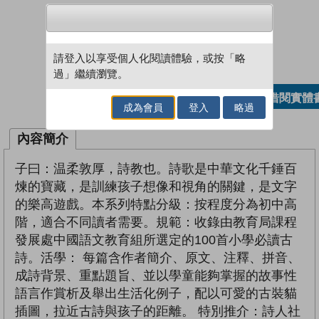
試閲
加入閱讀紀錄
請登入以享受個人化閱讀體驗，或按「略
過」繼續瀏覽。
借閱實體
加入／閱讀電子書
成為會員
登入
略過
內容簡介
子曰：温柔敦厚，詩教也。詩歌是中華文化千錘百
煉的寶藏，是訓練孩子想像和視角的關鍵，是文字
的樂高遊戲。本系列特點分級：按程度分為初中高
階，適合不同讀者需要。規範：收錄由教育局課程
發展處中國語文教育組所選定的100首小學必讀古
詩。活學： 每篇含作者簡介、原文、注釋、拼音、
成詩背景、重點題旨、並以學童能夠掌握的故事性
語言作賞析及舉出生活化例子，配以可愛的古裝貓
插圖，拉近古詩與孩子的距離。 特別推介：詩人社