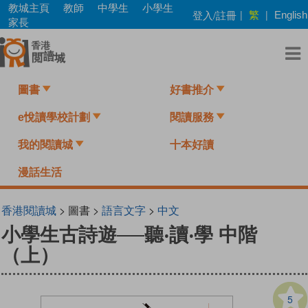
Skip
教城主頁
教師
中學生
小學生
繁
登入/註冊
|
|
English
to
家長
main
content
圖書
好書推介
e悅讀學校計劃
閱讀服務
我的閱讀城
十本好讀
漫話生活
香港閱讀城
> 圖書 >
語言文字
>
中文
小學生古詩遊──聽‧讀‧學 中階
（上）
5