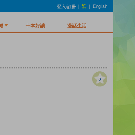
繁
登入/註冊
|
|
English
城
十本好讀
漫話生活
0