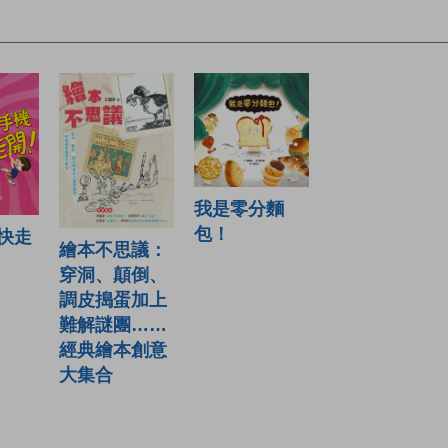
我是零分麵
包！
快走
繪本不思議：
穿洞、顛倒、
調皮搗蛋加上
難解謎團……
經典繪本創意
大集合