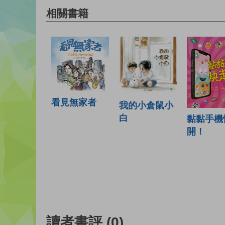
相關書籍
看見無家者
我的小倉鼠小
白
黏黏手機
開！
讀者書評
(0)