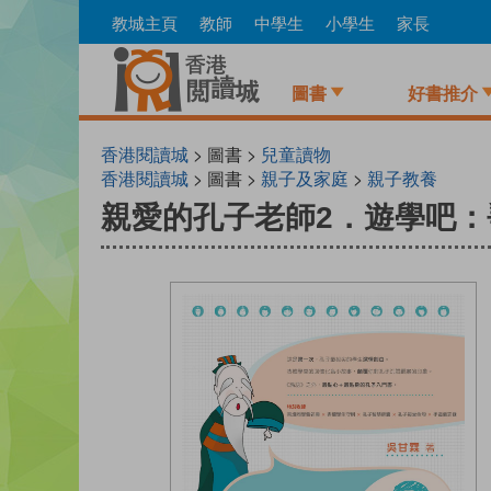
Skip
教城主頁
教師
中學生
小學生
家長
to
main
content
圖書
好書推介
香港閱讀城
> 圖書 >
兒童讀物
香港閱讀城
> 圖書 >
親子及家庭
>
親子教養
親愛的孔子老師2．遊學吧：