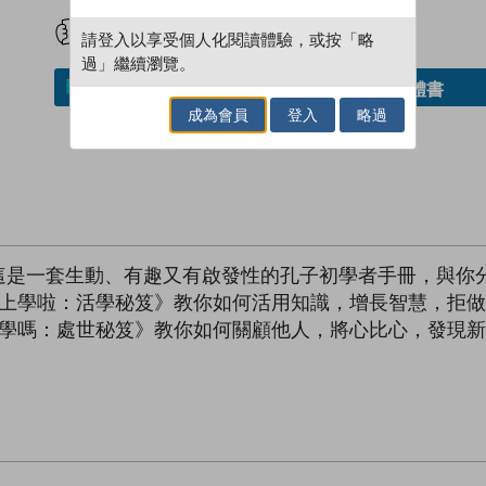
試閲
加入閱讀紀錄
請登入以享受個人化閱讀體驗，或按「略
過」繼續瀏覽。
借閱實體書
加入／閱讀電子書
成為會員
登入
略過
這是一套生動、有趣又有啟發性的孔子初學者手冊，與你
《上學啦：活學秘笈》教你如何活用知識，增長智慧，拒做
放學嗎：處世秘笈》教你如何關顧他人，將心比心，發現