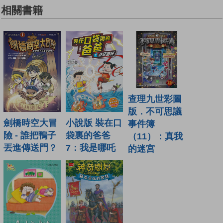
相關書籍
查理九世彩圖
版．不可思議
劍橋時空大冒
小說版 裝在口
事件簿
險 - 誰把鴨子
袋裏的爸爸
（11）：真我
丟進傳送門？
7：我是哪吒
的迷宮