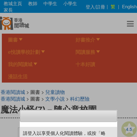
Skip
教城主頁
教師
中學生
小學生
繁
登入/註冊
|
|
English
to
家長
main
content
圖書
好書推介
e悅讀學校計劃
閱讀服務
我的閱讀城
十本好讀
漫話生活
香港閱讀城
> 圖書 >
兒童讀物
香港閱讀城
> 圖書 >
文學小說
>
科幻歷險
魔法小怪(7)－隨心意校園
4.5
請登入以享受個人化閱讀體驗，或按「略