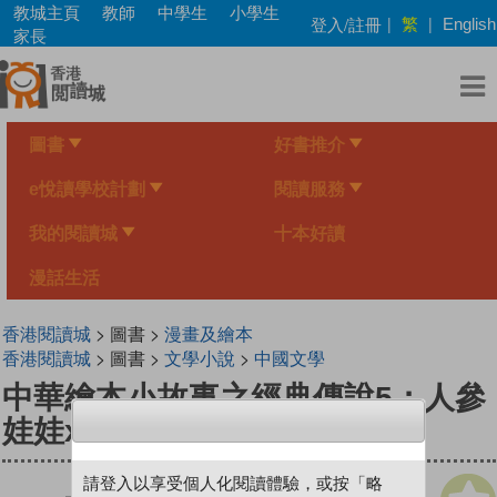
Skip
教城主頁
教師
中學生
小學生
繁
登入/註冊
|
|
English
to
家長
main
content
圖書
好書推介
e悅讀學校計劃
閱讀服務
我的閱讀城
十本好讀
漫話生活
香港閱讀城
> 圖書 >
漫畫及繪本
香港閱讀城
> 圖書 >
文學小說
>
中國文學
中華繪本小故事之經典傳說5：人參
娃娃x棗孩兒
請登入以享受個人化閱讀體驗，或按「略