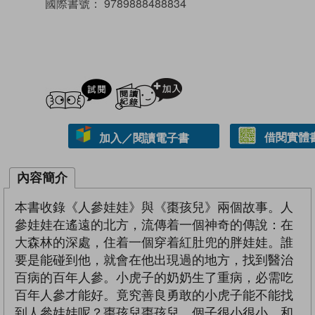
國際書號：
9789888488834
試閲
加入閱讀紀錄
借閱實體
加入／閱讀電子書
內容簡介
本書收錄《人參娃娃》與《棗孩兒》兩個故事。人
參娃娃在遙遠的北方，流傳着一個神奇的傳說：在
大森林的深處，住着一個穿着紅肚兜的胖娃娃。誰
要是能碰到他，就會在他出現過的地方，找到醫治
百病的百年人參。小虎子的奶奶生了重病，必需吃
百年人參才能好。竟究善良勇敢的小虎子能不能找
到人參娃娃呢？棗孩兒棗孩兒，個子很小很小，和