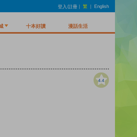
繁
登入/註冊
|
|
English
城
十本好讀
漫話生活
4.4