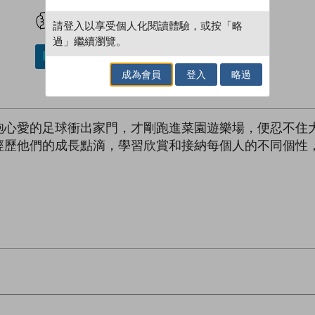
試閲
加入閱讀紀錄
請登入以享受個人化閱讀體驗，或按「略
過」繼續瀏覽。
加入／閱讀電子書
成為會員
登入
略過
抱心愛的足球衝出家門，才剛跑進菜園遊樂場，便忍不住
經歷他們的成長點滴，學習欣賞和接納每個人的不同個性