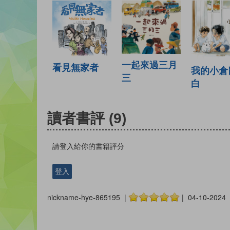
一起來過三月
看見無家者
我的小倉
三
白
讀者書評
(9)
請登入給你的書籍評分
登入
nickname-hye-865195 |
| 04-10-2024