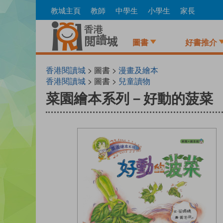
Skip
教城主頁
教師
中學生
小學生
家長
to
main
content
圖書
好書推介
香港閱讀城
> 圖書 >
漫畫及繪本
香港閱讀城
> 圖書 >
兒童讀物
菜園繪本系列－好動的菠菜