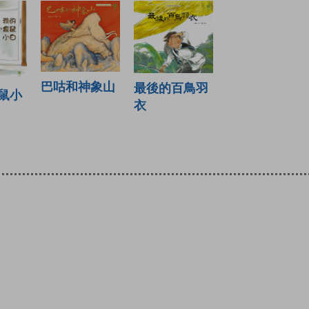
巴咕和神象山
最後的百鳥羽
鼠小
衣