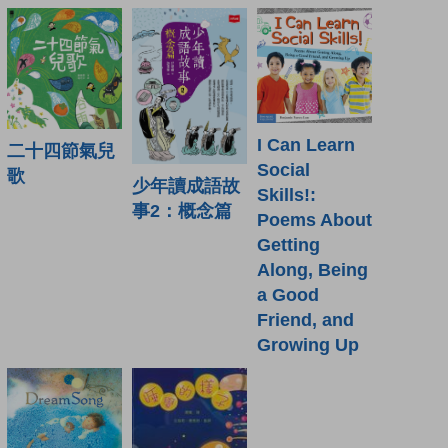
I Can Learn
二十四節氣兒
Social
歌
少年讀成語故
Skills!:
事2：概念篇
Poems About
Getting
Along, Being
a Good
Friend, and
Growing Up