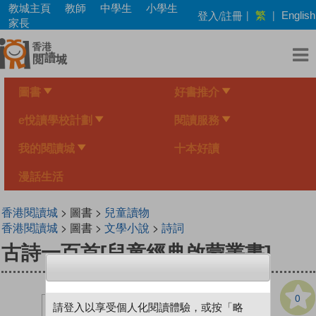
Skip
教城主頁
教師
中學生
小學生
繁
登入/註冊
|
|
English
to
家長
main
content
圖書
好書推介
e悅讀學校計劃
閱讀服務
我的閱讀城
十本好讀
漫話生活
香港閱讀城
> 圖書 >
兒童讀物
香港閱讀城
> 圖書 >
文學小說
>
詩詞
古詩一百首[兒童經典啟蒙叢書]
0
請登入以享受個人化閱讀體驗，或按「略