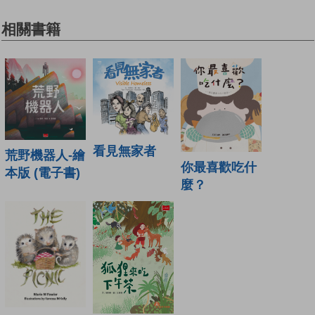
相關書籍
看見無家者
荒野機器人-繪
你最喜歡吃什
本版 (電子書)
麼？