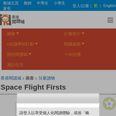
Skip
教城主頁
教師
中學生
小學生
繁
登入/註冊
|
|
English
to
家長
main
content
圖書
好書推介
e悅讀學校計劃
閱讀服務
我的閱讀城
十本好讀
漫話生活
香港閱讀城
> 圖書 >
兒童讀物
Space Flight Firsts
0
請登入以享受個人化閱讀體驗，或按「略