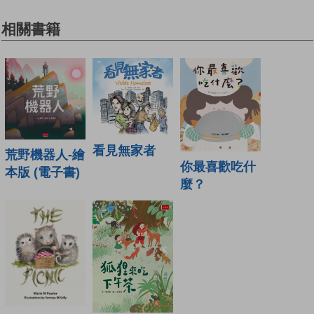
相關書籍
看見無家者
荒野機器人-繪
你最喜歡吃什
本版 (電子書)
麼？