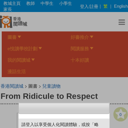
Skip
教城主頁
教師
中學生
小學生
繁
登入/註冊
|
|
English
to
家長
main
content
圖書
好書推介
e悅讀學校計劃
閱讀服務
我的閱讀城
十本好讀
漫話生活
香港閱讀城
> 圖書 >
兒童讀物
From Ridicule to Respect
0
請登入以享受個人化閱讀體驗，或按「略