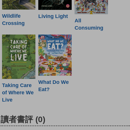
Wildlife
Living Light
All
Crossing
Consuming
What Do We
Taking Care
Eat?
of Where We
Live
讀者書評
(0)