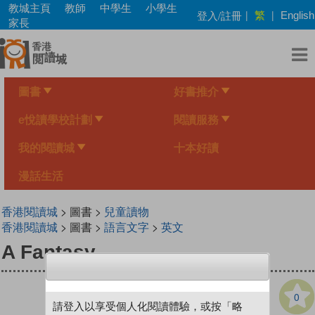
Skip
教城主頁
教師
中學生
小學生
繁
登入/註冊
|
|
English
to
家長
main
content
圖書
好書推介
e悅讀學校計劃
閱讀服務
我的閱讀城
十本好讀
漫話生活
香港閱讀城
> 圖書 >
兒童讀物
香港閱讀城
> 圖書 >
語言文字
>
英文
A Fantasy
0
請登入以享受個人化閱讀體驗，或按「略