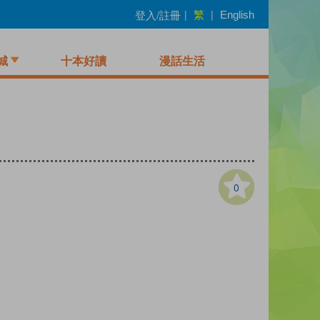
繁
登入/註冊
|
|
English
城
十本好讀
漫話生活
0