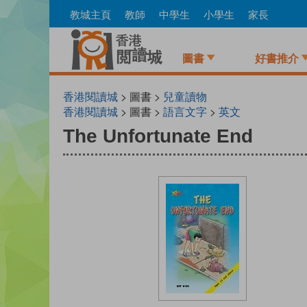
Skip
教城主頁
教師
中學生
小學生
家長
to
main
content
圖書
好書推介
香港閱讀城
> 圖書 >
兒童讀物
香港閱讀城
> 圖書 >
語言文字
>
英文
The Unfortunate End