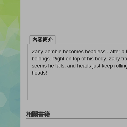
內容簡介
Zany Zombie becomes headless - after a h
belongs. Right on top of his body. Zany tra
seems he fails, and heads just keep rollin
heads!
相關書籍