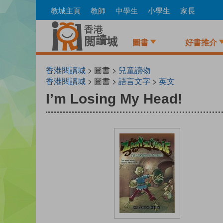
Skip
教城主頁
教師
中學生
小學生
家長
to
main
content
圖書
好書推介
香港閱讀城
> 圖書 >
兒童讀物
香港閱讀城
> 圖書 >
語言文字
>
英文
I’m Losing My Head!