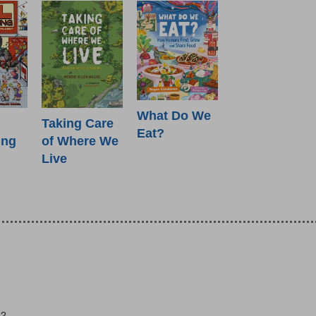
What Do We
Taking Care
Eat?
ing
of Where We
Live
22