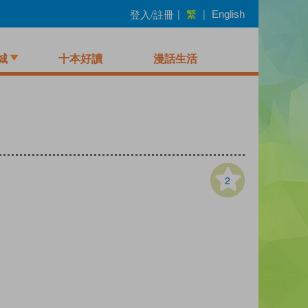
繁
登入/註冊
|
|
English
城
十本好讀
漫話生活
2