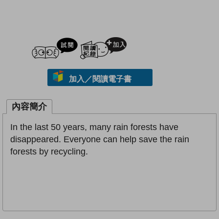
試閲
加入閱讀紀錄
加入／閱讀電子書
內容簡介
In the last 50 years, many rain forests have
disappeared. Everyone can help save the rain
forests by recycling.