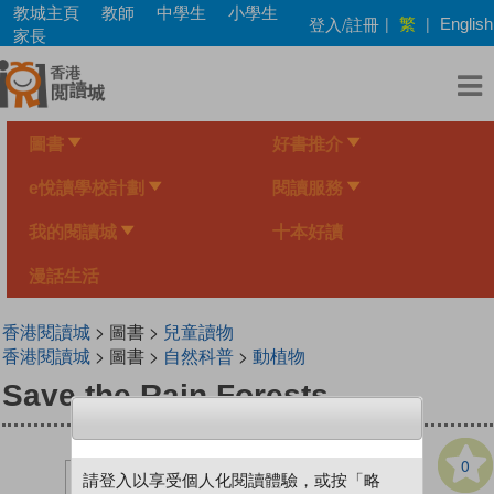
Skip
教城主頁
教師
中學生
小學生
繁
登入/註冊
|
|
English
to
家長
main
content
圖書
好書推介
e悅讀學校計劃
閱讀服務
我的閱讀城
十本好讀
漫話生活
香港閱讀城
> 圖書 >
兒童讀物
香港閱讀城
> 圖書 >
自然科普
>
動植物
Save the Rain Forests
0
請登入以享受個人化閱讀體驗，或按「略