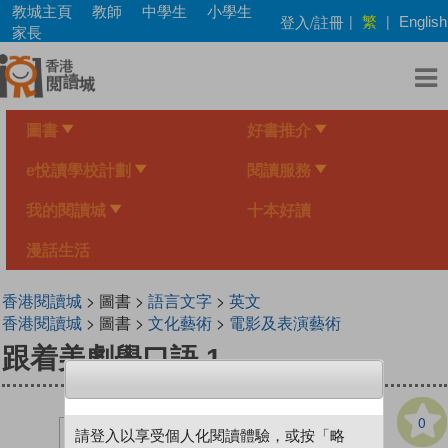
Skip
教城主頁
教師
中學生
小學生
繁
登入/註冊
|
|
English
to
家長
main
content
圖書
好書推介
e悅讀學校計劃
閱讀服務
我的閱讀城
十本好讀
漫話生活
香港閱讀城
> 圖書 >
語言文字
>
英文
香港閱讀城
> 圖書 >
文化藝術
>
電影及表演藝術
跟着美劇學口語 1
0
請登入以享受個人化閱讀體驗，或按「略