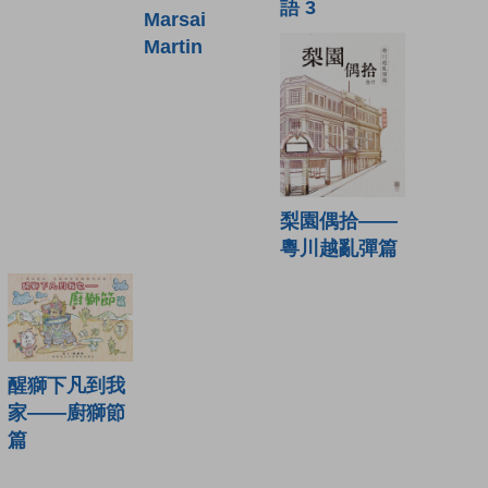
語 3
Marsai
Martin
梨園偶拾——
粵川越亂彈篇
醒獅下凡到我
家——廚獅節
篇