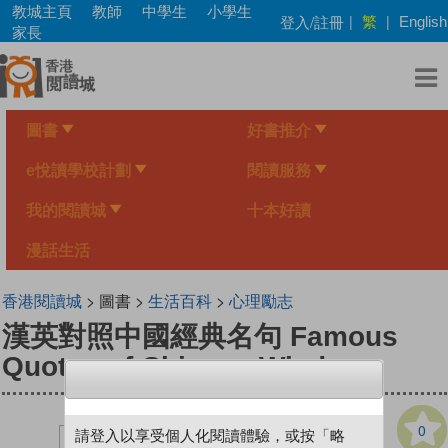
Skip
教城主頁
教師
中學生
小學生
繁
登入/註冊
|
|
English
to
家長
main
content
圖書
好書推介
e悅讀學校計劃
閱讀服務
我的閱讀城
十本好讀
漫話生活
香港閱讀城
> 圖書 >
生活百科
>
心理勵志
漢英對照中國經典名句 Famous
Quotes of Chinese Wisdom
0
請登入以享受個人化閱讀體驗，或按「略