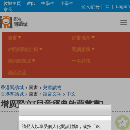
Skip
教城主頁
教師
中學生
小學生
繁
登入/註冊
|
|
English
to
家長
main
content
圖書
好書推介
e悅讀學校計劃
閱讀服務
我的閱讀城
十本好讀
漫話生活
香港閱讀城
> 圖書 >
兒童讀物
香港閱讀城
> 圖書 >
語言文字
>
中文
增廣賢文[兒童經典啟蒙叢書]
0
請登入以享受個人化閱讀體驗，或按「略