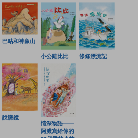
巴咕和神象山
小公雞比比
條條漂流記
說謊鏡
情深物語——
阿濃寫給你的