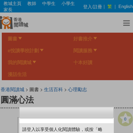
Skip
教城主頁
教師
中學生
小學生
繁
登入/註冊
|
|
English
to
家長
main
content
圖書
好書推介
e悅讀學校計劃
閱讀服務
我的閱讀城
十本好讀
漫話生活
香港閱讀城
> 圖書 >
生活百科
>
心理勵志
圓滿心法
0
請登入以享受個人化閱讀體驗，或按「略