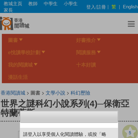
Skip
教城主頁
教師
中學生
小學生
繁
登入/註冊
|
|
English
to
家長
main
content
圖書
好書推介
e悅讀學校計劃
閱讀服務
我的閱讀城
十本好讀
漫話生活
香港閱讀城
> 圖書 >
文學小說
>
科幻歷險
世界之謎科幻小說系列(4)─保衛亞
特蘭蒂斯
5
請登入以享受個人化閱讀體驗，或按「略