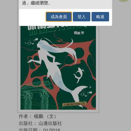
過」繼續瀏覽。
成為會員
登入
略過
作者：
楊鵬 （文）
出版社：
山邊出版社
出版日期：
01/2016