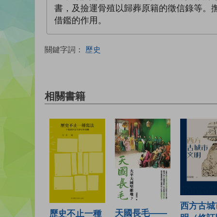
書，及撿運骨殖以歸葬原籍的徵信錄等。
借鑑的作用。
關鍵字詞：
歷史
相關書籍
西方古城
天國長毛——
歷史不止一種