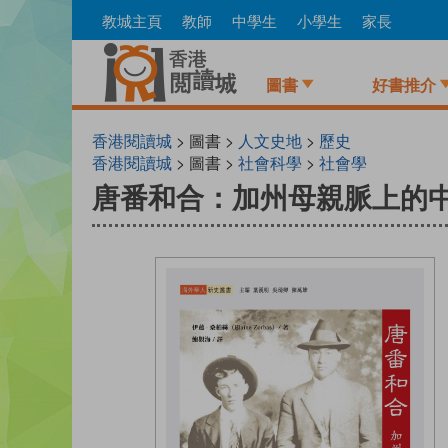
Skip
教城主頁
教師
中學生
小學生
家長
to
main
content
圖書
好書推介
香港閱讀城
> 圖書 >
人文史地
>
歷史
香港閱讀城
> 圖書 >
社會科學
>
社會學
唐番和合：加州母親脈上的