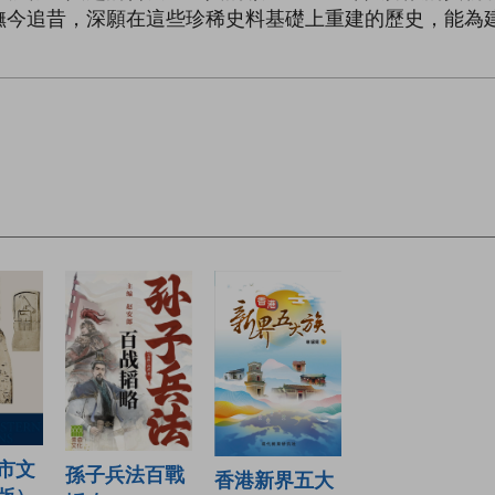
撫今追昔，深願在這些珍稀史料基礎上重建的歷史，能為
市文
孫子兵法百戰
香港新界五大