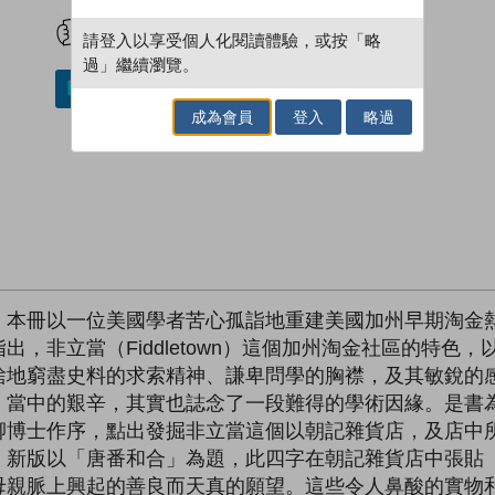
試閲
加入閱讀紀錄
請登入以享受個人化閱讀體驗，或按「略
過」繼續瀏覽。
加入／閱讀電子書
成為會員
登入
略過
，本冊以一位美國學者苦心孤詣地重建美國加州早期淘金
，非立當（Fiddletown）這個加州淘金社區的特色
捨地窮盡史料的求索精神、謙卑問學的胸襟，及其敏銳的
。當中的艱辛，其實也誌念了一段難得的學術因緣。是書
卿博士作序，點出發掘非立當這個以朝記雜貨店，及店中
。新版以「唐番和合」為題，此四字在朝記雜貨店中張貼
母親脈上興起的善良而天真的願望。這些令人鼻酸的實物