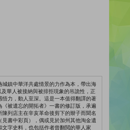
熱城鎮中華洋共處情景的力作為本，帶出海
，以及華人被接納與被排拒現象的吊詭性，正
感悟力，動人至深。這是一本值得翻譯的著
為《被遺忘的開拓者》一書的修訂版，承遍
所陳列店主在辛亥革命後剪下的辮子而聞名
（見書中彩頁），偶或見於加州其他淘金遺
和文字史料，也包括作者曾翻閲的華人家