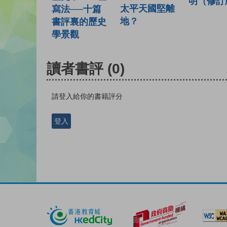
明（修訂
太平天國堅離
寫法──十篇
地？
書評裏的歷史
學景觀
讀者書評
(0)
請登入給你的書籍評分
登入