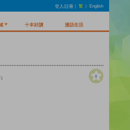
繁
登入/註冊
|
|
English
城
十本好讀
漫話生活
0
譯）