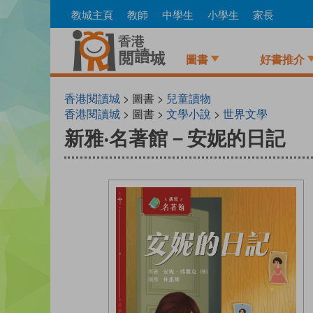
Skip
教城主頁
教師
中學生
小學生
家長
to
main
content
圖書
好書推介
香港閱讀城
> 圖書 >
兒童讀物
香港閱讀城
> 圖書 >
文學小說
>
世界文學
新雅‧名著館－安妮的日記