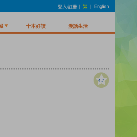
繁
登入/註冊
|
|
English
城
十本好讀
漫話生活
4.7