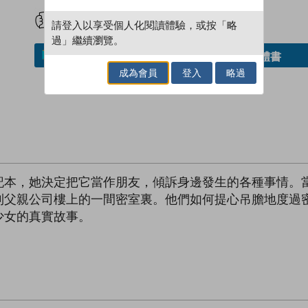
試閲
加入閱讀紀錄
請登入以享受個人化閱讀體驗，或按「略
過」繼續瀏覽。
借閱實體書
加入／閱讀電子書
成為會員
登入
略過
記本，她決定把它當作朋友，傾訴身邊發生的各種事情。
到父親公司樓上的一間密室裏。他們如何提心吊膽地度過
少女的真實故事。