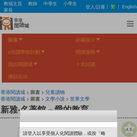
Skip
教城主頁
教師
中學生
小學生
繁
登入/註冊
|
|
English
to
家長
main
content
圖書
好書推介
e悅讀學校計劃
閱讀服務
我的閱讀城
十本好讀
漫話生活
香港閱讀城
> 圖書 >
兒童讀物
香港閱讀城
> 圖書 >
文學小說
>
世界文學
新雅‧名著館－愛的教育
4.5
請登入以享受個人化閱讀體驗，或按「略