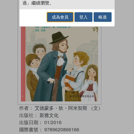
過」繼續瀏覽。
成為會員
登入
略過
作者：
艾德蒙多・狄・阿米契斯 （文）
出版社：
新雅文化
出版日期：
01/2016
國際書號：
9789620866166