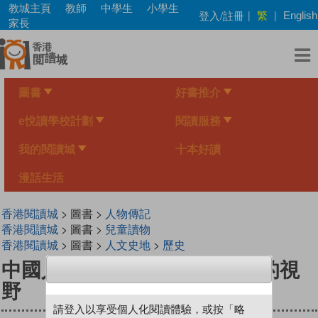
Skip
教城主頁
教師
中學生
小學生
繁
登入/註冊
|
|
English
to
家長
main
content
圖書
好書推介
e悅讀學校計劃
閱讀服務
我的閱讀城
十本好讀
漫話生活
香港閱讀城
> 圖書 >
人物傳記
香港閱讀城
> 圖書 >
兒童讀物
香港閱讀城
> 圖書 >
人文史地
>
歷史
中國人的故事－領袖和改革家的視
野
請登入以享受個人化閱讀體驗，或按「略