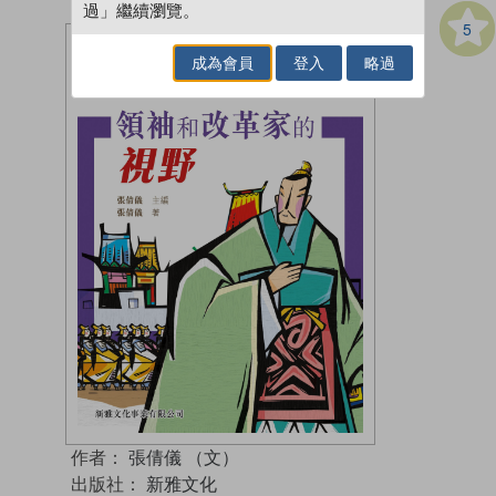
過」繼續瀏覽。
5
成為會員
登入
略過
作者：
張倩儀 （文）
出版社：
新雅文化