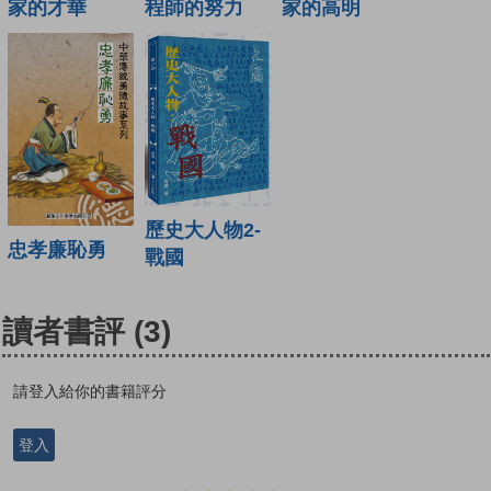
家的才華
程師的努力
家的高明
歷史大人物2-
忠孝廉恥勇
戰國
讀者書評
(3)
請登入給你的書籍評分
登入