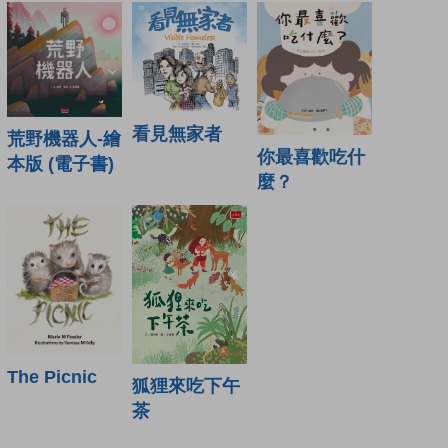
看見無家者
荒野機器人-繪
你最喜歡吃什
本版 (電子書)
麼？
The Picnic
狐狸來吃下午
茶