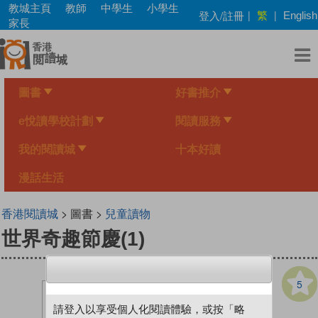
Skip
教城主頁
教師
中學生
小學生
繁
登入/註冊
|
|
English
to
家長
main
content
圖書
好書推介
e悅讀學校計劃
閱讀服務
我的閱讀城
十本好讀
漫話生活
香港閱讀城
> 圖書 >
兒童讀物
世界奇趣節慶(1)
5
請登入以享受個人化閱讀體驗，或按「略