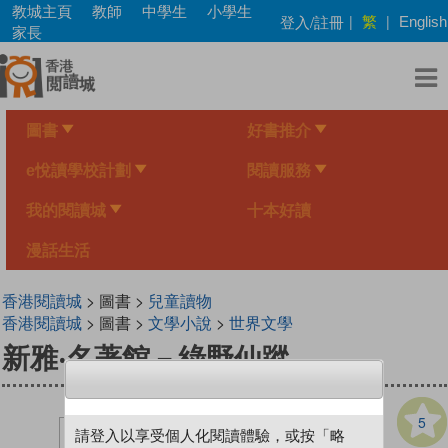
Skip
教城主頁
教師
中學生
小學生
繁
登入/註冊
|
|
English
to
家長
main
content
圖書
好書推介
e悅讀學校計劃
閱讀服務
我的閱讀城
十本好讀
漫話生活
香港閱讀城
> 圖書 >
兒童讀物
香港閱讀城
> 圖書 >
文學小說
>
世界文學
新雅‧名著館－綠野仙蹤
5
請登入以享受個人化閱讀體驗，或按「略