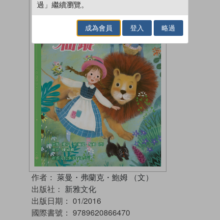
過」繼續瀏覽。
成為會員
登入
略過
作者：
萊曼・弗蘭克・鮑姆 （文）
出版社：
新雅文化
出版日期：
01/2016
國際書號：
9789620866470