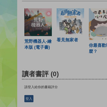
看見無家者
荒野機器人-繪
你最喜歡
本版 (電子書)
麼？
讀者書評
(0)
請登入給你的書籍評分
登入