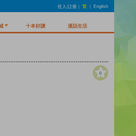
繁
登入/註冊
|
|
English
城
十本好讀
漫話生活
0