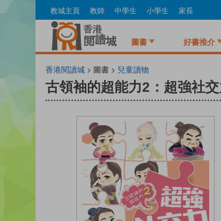
Skip
教城主頁
教師
中學生
小學生
家長
to
main
content
圖書
好書推介
香港閱讀城
> 圖書 >
兒童讀物
古領袖的超能力2：超強社交