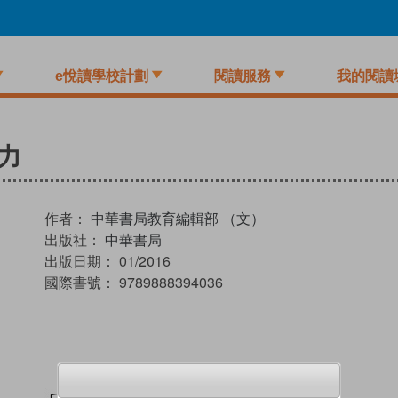
e悅讀學校計劃
閱讀服務
我的閱讀
力
作者：
中華書局教育編輯部 （文）
出版社：
中華書局
出版日期：
01/2016
國際書號：
9789888394036
試閲
加入閱讀紀錄