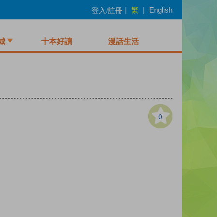
繁
登入/註冊
|
|
English
城
十本好讀
漫話生活
0