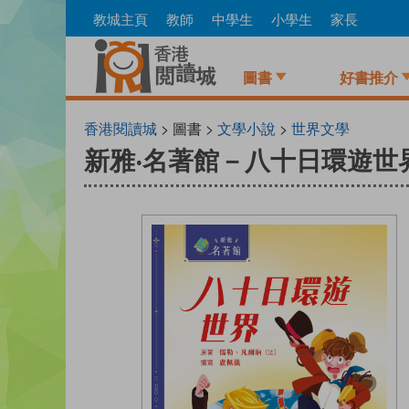
Skip
教城主頁
教師
中學生
小學生
家長
to
main
content
圖書
好書推介
香港閱讀城
> 圖書 >
文學小說
>
世界文學
新雅‧名著館－八十日環遊世