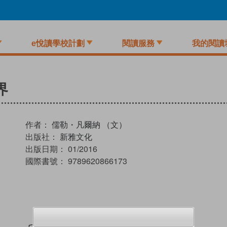
e悅讀學校計劃
閱讀服務
我的閱讀
界
作者：
儒勒・凡爾納 （文）
出版社：
新雅文化
出版日期：
01/2016
國際書號：
9789620866173
試閲
加入閱讀紀錄