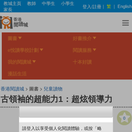
Skip
教城主頁
教師
中學生
小學生
繁
登入/註冊
|
|
English
to
家長
main
content
圖書
好書推介
e悅讀學校計劃
閱讀服務
我的閱讀城
十本好讀
漫話生活
香港閱讀城
> 圖書 >
兒童讀物
古領袖的超能力1：超炫領導力
0
請登入以享受個人化閱讀體驗，或按「略