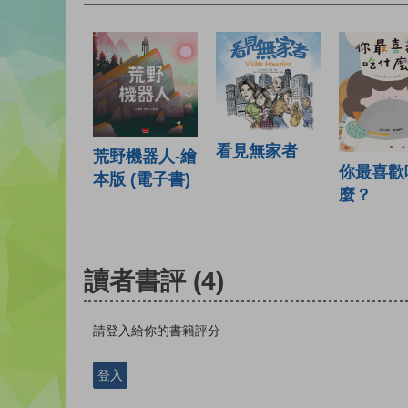
看見無家者
荒野機器人-繪
你最喜歡
本版 (電子書)
麼？
讀者書評
(4)
請登入給你的書籍評分
登入