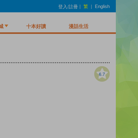
繁
登入/註冊
|
|
English
城
十本好讀
漫話生活
6.7