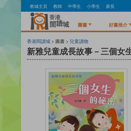
Skip
教城主頁
教師
中學生
小學生
家長
to
main
content
圖書
好書推介
香港閱讀城
> 圖書 >
兒童讀物
新雅兒童成長故事－三個女