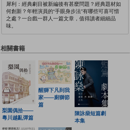
犀利：經典劇目被新編後有甚麼問題？經典題材如
何創新？年輕演員的“手眼身步法”有哪些可喜可惜
之處？一台戲一群人一篇文章，值得讀者細細品
味。
相關書籍
醒獅下凡到我
家——廚獅節
篇
梨園偶拾——
陳詠燊短篇劇
粵川越亂彈篇
本集