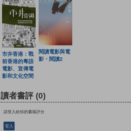
閱讀電影與電
市井香港：戰
影・閱讀2
前香港的粵語
電影、宣傳電
影和文化空間
讀者書評
(0)
請登入給你的書籍評分
登入