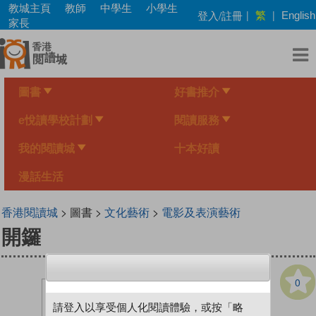
Skip
教城主頁
教師
中學生
小學生
繁
登入/註冊
|
|
English
to
家長
main
content
圖書
好書推介
e悅讀學校計劃
閱讀服務
我的閱讀城
十本好讀
漫話生活
香港閱讀城
> 圖書 >
文化藝術
>
電影及表演藝術
開鑼
0
請登入以享受個人化閱讀體驗，或按「略