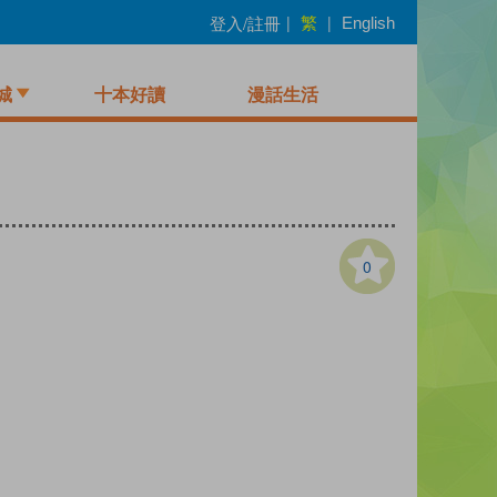
繁
登入/註冊
|
|
English
城
十本好讀
漫話生活
0