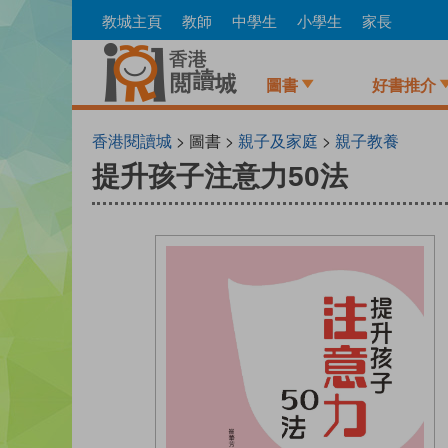
Skip
教城主頁
教師
中學生
小學生
家長
to
main
content
圖書
好書推介
香港閱讀城
> 圖書 >
親子及家庭
>
親子教養
提升孩子注意力50法