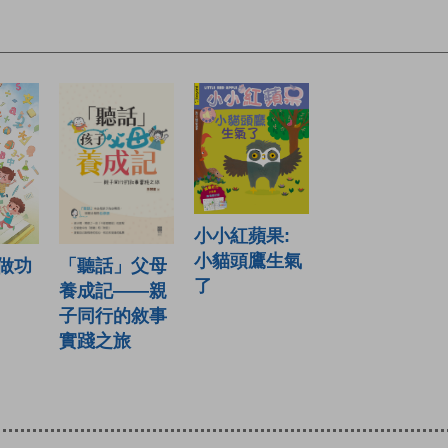
小小紅蘋果:
小貓頭鷹生氣
做功
「聽話」父母
了
養成記——親
子同行的敘事
實踐之旅