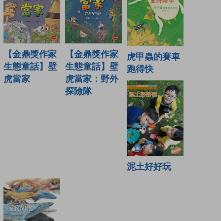
【金鼎獎作家
【金鼎獎作家
虎甲蟲的賽車
生態童話】壁
生態童話】壁
跑得快
虎當家
虎當家：野外
探險隊
泥土好好玩