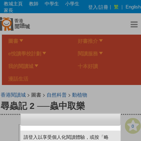
Skip
教城主頁
教師
中學生
小學生
繁
登入/註冊
|
|
English
to
家長
main
content
圖書
好書推介
e悅讀學校計劃
閱讀服務
我的閱讀城
十本好讀
漫話生活
香港閱讀城
> 圖書 >
自然科普
>
動植物
尋蟲記 2 ──蟲中取樂
0
請登入以享受個人化閱讀體驗，或按「略