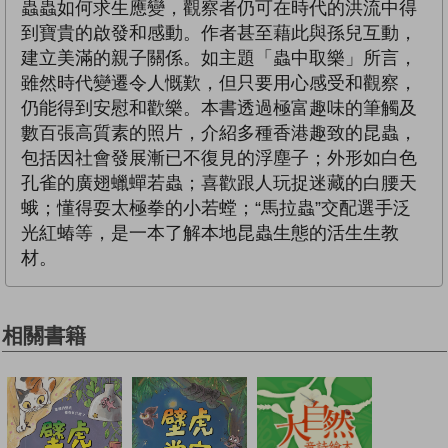
蟲蟲如何求生應變，觀察者仍可在時代的洪流中得
到寶貴的啟發和感動。作者甚至藉此與孫兒互動，
建立美滿的親子關係。如主題「蟲中取樂」所言，
雖然時代變遷令人慨歎，但只要用心感受和觀察，
仍能得到安慰和歡樂。本書透過極富趣味的筆觸及
數百張高質素的照片，介紹多種香港趣致的昆蟲，
包括因社會發展漸已不復見的浮塵子；外形如白色
孔雀的廣翅蠟蟬若蟲；喜歡跟人玩捉迷藏的白腰天
蛾；懂得耍太極拳的小若螳；“馬拉蟲”交配選手泛
光紅蝽等，是一本了解本地昆蟲生態的活生生教
材。
相關書籍