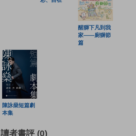
彩、自在
醒獅下凡到我
家——廚獅節
篇
陳詠燊短篇劇
本集
讀者書評
(0)