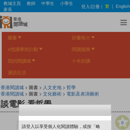
Skip
教城主頁
教師
中學生
小學生
繁
登入/註冊
|
|
English
to
家長
main
content
圖書
好書推介
e悅讀學校計劃
閱讀服務
我的閱讀城
十本好讀
漫話生活
香港閱讀城
> 圖書 >
人文史地
>
哲學
香港閱讀城
> 圖書 >
文化藝術
>
電影及表演藝術
談電影 看哲學
0
請登入以享受個人化閱讀體驗，或按「略