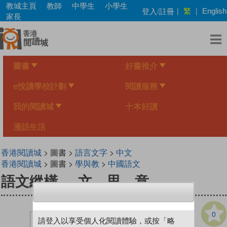
Skip
教城主頁
教師
中學生
小學生
繁
登入/註冊
|
|
English
to
家長
main
content
圖書
好書推介
e悅讀學校計劃
閱讀服務
我的閱讀城
十本好讀
漫話生活
香港閱讀城
> 圖書 >
語言文字
>
中文
香港閱讀城
> 圖書 >
學與教
>
中國語文
語文縱橫──文．思．意
0
請登入以享受個人化閱讀體驗，或按「略