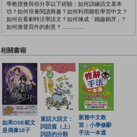
學教授會與你分享以下經驗：如何訓練語文基本
功？如何培養閱讀興趣？如何利用聽歌學習中文？
如何在看劇時活學語文？如何煉成「鐵齒銅牙」?
如何激發寫作的創意？…………
相關書籍
新雅中文教
童話大語文：
如果DSE範文
室：小學修辭
詞語篇（上）
是偶像16子
手法一本通
詞語的分類