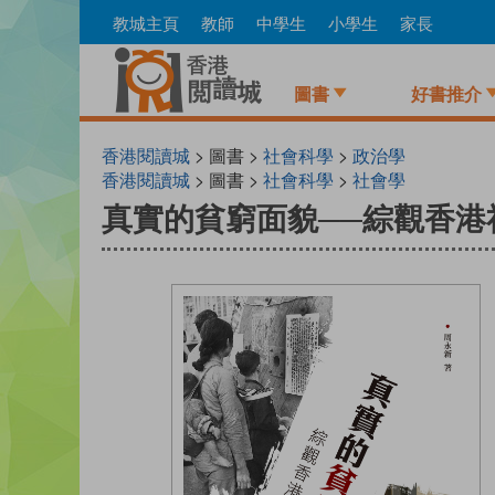
Skip
教城主頁
教師
中學生
小學生
家長
to
main
content
圖書
好書推介
香港閱讀城
> 圖書 >
社會科學
>
政治學
香港閱讀城
> 圖書 >
社會科學
>
社會學
真實的貧窮面貌──綜觀香港