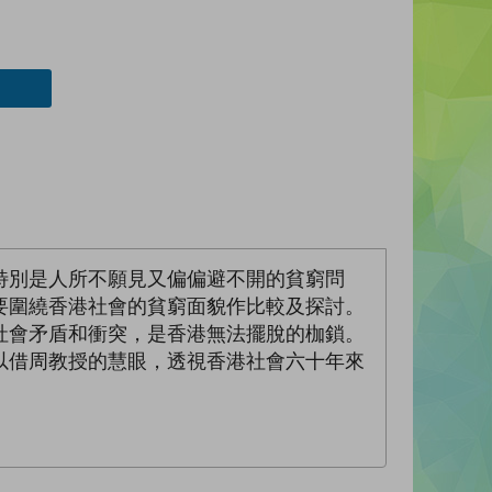
特別是人所不願見又偏偏避不開的貧窮問
要圍繞香港社會的貧窮面貌作比較及探討。
社會矛盾和衝突，是香港無法擺脫的枷鎖。
以借周教授的慧眼，透視香港社會六十年來