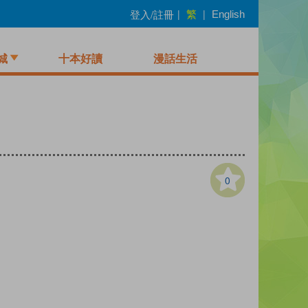
繁
登入/註冊
|
|
English
城
十本好讀
漫話生活
0