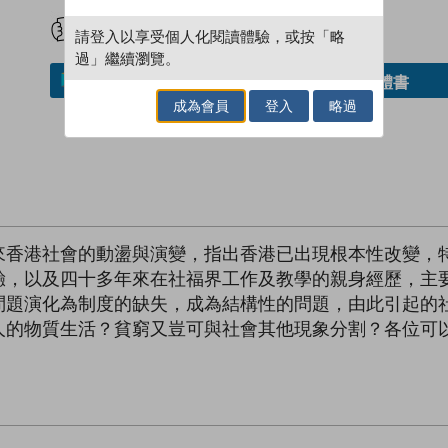
試閲
加入閱讀紀錄
請登入以享受個人化閱讀體驗，或按「略
過」繼續瀏覽。
借閱實體書
加入／閱讀電子書
成為會員
登入
略過
來香港社會的動盪與演變，指出香港已出現根本性改變，
驗，以及四十多年來在社福界工作及教學的親身經歷，主
問題演化為制度的缺失，成為結構性的問題，由此引起的
人的物質生活？貧窮又豈可與社會其他現象分割？各位可