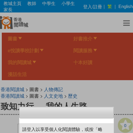
Skip
教城主頁
教師
中學生
小學生
繁
登入/註冊
|
|
English
to
家長
main
content
圖書
好書推介
e悅讀學校計劃
閱讀服務
我的閱讀城
十本好讀
漫話生活
香港閱讀城
> 圖書 >
人物傳記
香港閱讀城
> 圖書 >
人文史地
>
歷史
致知力行──我的人生路
0
請登入以享受個人化閱讀體驗，或按「略