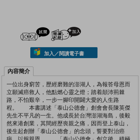
試閲
加入閱讀紀錄
加入／閱讀電子書
內容簡介
一位出身窮苦，歷經磨難的澎湖人，為報答母恩而
立願滅癌救人，他點燃心靈之燈；踏着顛沛荊棘
路，不怕艱辛，一步一腳印開闢大愛的人生路
程。 本書講述「泰山公德會」創會會長陳英傑
先生不平凡的一生。他成長於台灣澎湖海島，後毅
然來港創業，其間經歷喪親之痛，因而登上泰山，
後生起創辦「泰山公德會」的念頭，誓要對治癌
病，以報親恩。 「泰山公德會」創立後，積極