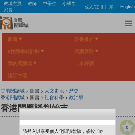
Skip
教城主頁
教師
中學生
小學生
繁
登入/註冊
|
|
English
to
家長
main
content
圖書
好書推介
e悅讀學校計劃
閱讀服務
我的閱讀城
十本好讀
漫話生活
香港閱讀城
> 圖書 >
人文史地
>
歷史
香港閱讀城
> 圖書 >
社會科學
>
政治學
香港問題談判始末
0
請登入以享受個人化閱讀體驗，或按「略