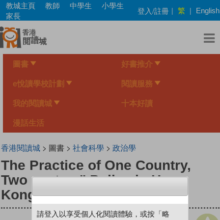
Skip
教城主頁
教師
中學生
小學生
繁
登入/註冊
|
|
English
to
家長
main
content
圖書
好書推介
e悅讀學校計劃
閱讀服務
我的閱讀城
十本好讀
漫話生活
香港閱讀城
> 圖書 >
社會科學
>
政治學
The Practice of One Country,
Two system" Policy in Hong
Kong"
請登入以享受個人化閱讀體驗，或按「略