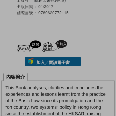
出版社：
商務印書館(香港)
出版日期：
01/2017
國際書號：
9789620772115
試閲
加入閱讀紀錄
加入／閱讀電子書
內容簡介
This Book analyses, clarifies and concludes the
experiences and lessons learnt from the practice
of the Basic Law since its promulgation and the
“on country, two systems” policy in Hong Kong
since the establishment of the HKSAR, raising