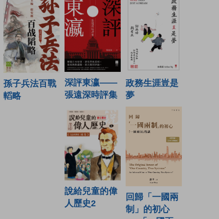
深評東瀛——
政務生涯豈是
孫子兵法百戰
張遠深時評集
夢
轁略
說給兒童的偉
回歸「一國兩
人歷史2
制」的初心