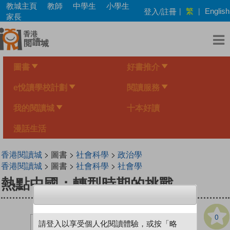
Skip
教城主頁
教師
中學生
小學生
繁
登入/註冊
|
|
English
to
家長
main
content
圖書
好書推介
e悅讀學校計劃
閱讀服務
我的閱讀城
十本好讀
漫話生活
香港閱讀城
> 圖書 >
社會科學
>
政治學
香港閱讀城
> 圖書 >
社會科學
>
社會學
熱點中國：轉型時期的挑戰
0
請登入以享受個人化閱讀體驗，或按「略