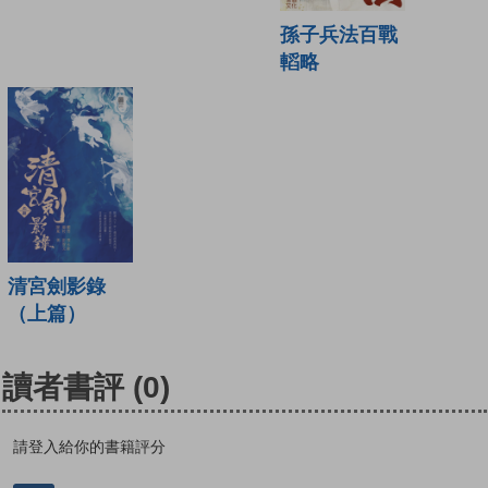
孫子兵法百戰
轁略
清宮劍影錄
（上篇）
讀者書評
(0)
請登入給你的書籍評分