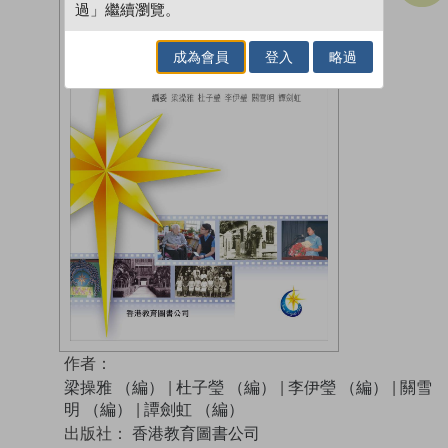
過」繼續瀏覽。
成為會員
登入
略過
作者：
梁操雅 （編）
|
杜子瑩 （編）
|
李伊瑩 （編）
|
關雪
明 （編）
|
譚劍虹 （編）
出版社：
香港教育圖書公司