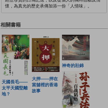
經歷珍貴的口傳記憶，以及從個人的獨特體驗及情
懷，為真光的歷史承傳加添一份「人情味」。
相關書籍
神奇的壯錦
大押——押在
天國長毛——
當舖裡的香港
太平天國堅離
故事
地？