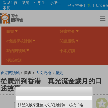
Skip
教城主頁
教師
中學生
小學生
繁
登入/註冊
|
|
English
to
家長
main
content
圖書
好書推介
e悅讀學校計劃
閱讀服務
我的閱讀城
十本好讀
漫話生活
香港閱讀城
> 圖書 >
人文史地
>
歷史
從廣州到香港 真光流金歲月的口
述故事
0
請登入以享受個人化閱讀體驗，或按「略