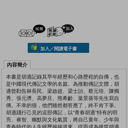
試閲
加入閱讀紀錄
加入／閱讀電子書
內容簡介
本書是胡適記錄其早年經歷和心路歷程的自傳，也
是中國現代傳記文學的名篇。為推動傳記文體，胡
適曾勸告林長民、梁啟超、梁士詒、蔡元培、陳獨
秀、張元濟、高夢旦、熊希齡、葉景葵等先生寫自
傳。不幸的很，他們雖然都答應了，終不肯下筆。
胡適踐行己見的這部傳記，以“青春胡適”特有的明
亮、睿智、幽默與文化氣質，將自己童年、少年與
青春時代的人生經歷娓娓道來，從而成為後世胡適