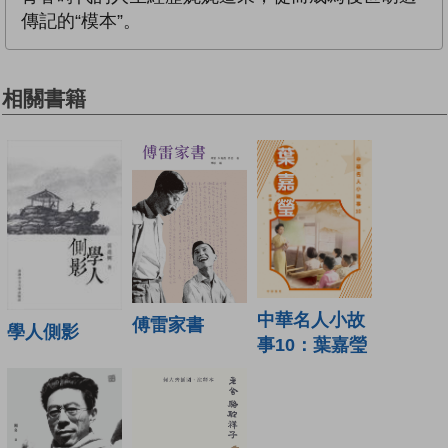
傳記的“模本”。
相關書籍
中華名人小故
傅雷家書
學人側影
事10：葉嘉瑩