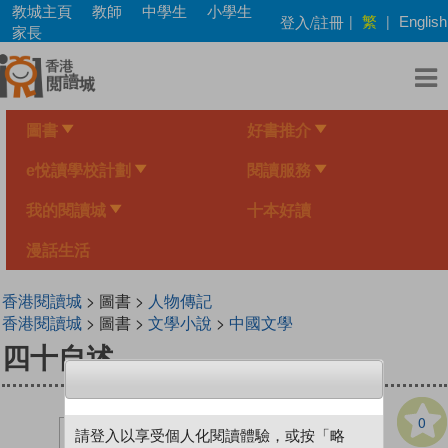
Skip
教城主頁
教師
中學生
小學生
繁
登入/註冊
|
|
English
to
家長
main
content
圖書
好書推介
e悅讀學校計劃
閱讀服務
我的閱讀城
十本好讀
漫話生活
香港閱讀城
> 圖書 >
人物傳記
香港閱讀城
> 圖書 >
文學小說
>
中國文學
四十自述
0
請登入以享受個人化閱讀體驗，或按「略