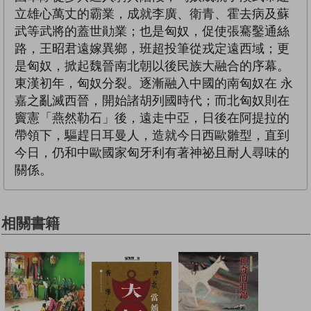
立雄心萬丈的霸業，成就李廣、衛青、霍去病及蘇
武等武將的蓋世勛業；也是匈奴，促使張騫鑿通絲
路，王昭君遠嫁異鄉，班超投筆從戎定遠西域；更
是匈奴，掀起魏晉南北朝以後民族大融合的序幕。
東漢初年，匈奴分裂。逐漸融入中國的南匈奴在 永
嘉之亂滅西晉，開始諸胡列國時代；而北匈奴則在
竇憲「燕然勒石」後，遠走中亞，日後在阿提拉的
帶領下，驅趕日耳曼人，造就今日西歐雛型，直到
今日，仍和中歐國家匈牙利有著神祕且耐人尋味的
關係。
相關書籍