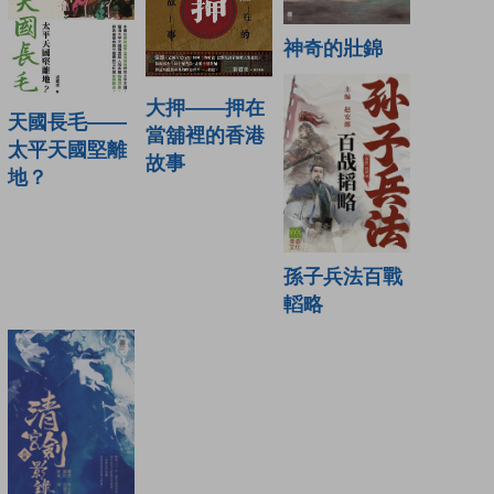
神奇的壯錦
大押——押在
天國長毛——
當舖裡的香港
太平天國堅離
故事
地？
孫子兵法百戰
轁略