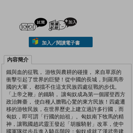
試閲
加入閱讀紀錄
加入／閱讀電子書
內容簡介
鐵與血的征戰， 游牧與農耕的碰撞， 來自草原的
衝擊引起了世界的巨變！從中國的長城，到羅馬帝
國的大軍， 都擋不住這支民族四處征戰的步伐。
「上帝之鞭」的鐵騎， 讓匈奴成為第一個躍登西方
政治舞臺， 使白種人膽戰心驚的東方民族！四處遷
移的游牧民族，在世界歷史上建立過許多行國，而
匈奴，即可謂「行國的始祖」。匈奴南下牧馬的精
神，讓戰國趙武靈王發起「胡服騎射」改革，使中
國軍隊從步兵進入騎兵階段；匈奴成就了漢武帝建