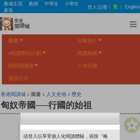
Skip
教城主頁
教師
中學生
小學生
繁
登入/註冊
|
|
English
to
家長
main
content
圖書
好書推介
e悅讀學校計劃
閱讀服務
我的閱讀城
十本好讀
漫話生活
香港閱讀城
> 圖書 >
人文史地
>
歷史
匈奴帝國──行國的始祖
0
請登入以享受個人化閱讀體驗，或按「略