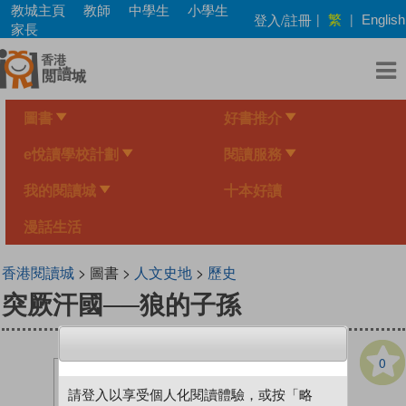
Skip
教城主頁
教師
中學生
小學生
繁
登入/註冊
|
|
English
to
家長
main
content
圖書
好書推介
e悅讀學校計劃
閱讀服務
我的閱讀城
十本好讀
漫話生活
香港閱讀城
> 圖書 >
人文史地
>
歷史
突厥汗國──狼的子孫
0
請登入以享受個人化閱讀體驗，或按「略