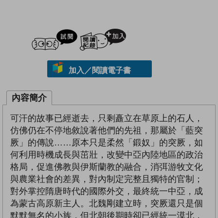
試閲
加入閱讀紀錄
加入／閱讀電子書
內容簡介
可汗的故事已經逝去，只剩矗立在草原上的石人，
仿佛仍在不停地敘說著他們的先祖，那屬於「藍突
厥」的傳說……原本只是柔然「鍛奴」的突厥，如
何利用時機成長與茁壯，改變中亞內陸地區的政治
格局，促進佛教與伊斯蘭教的融合，消弭游牧文化
與農業社會的差異，對內制定完整且獨特的官制；
對外掌控隋唐時代的國際外交，最終統一中亞，成
為蒙古高原新主人。北魏剛建立時，突厥還只是個
默默無名的小族，但北朝後期時卻已經統一漠北，