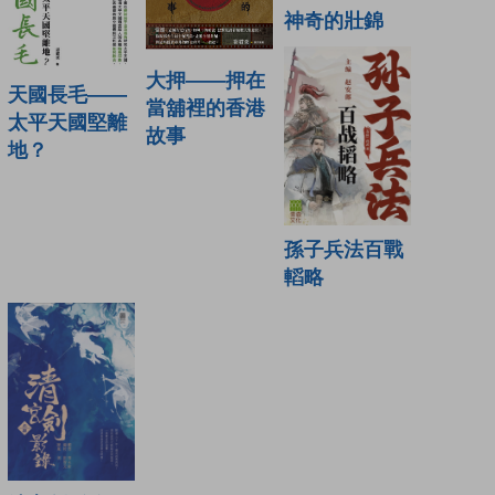
神奇的壯錦
大押——押在
天國長毛——
當舖裡的香港
太平天國堅離
故事
地？
孫子兵法百戰
轁略