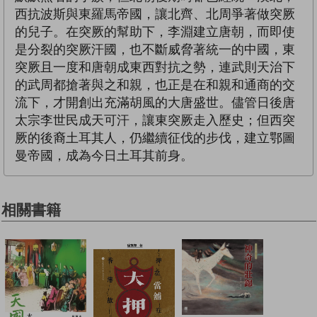
西抗波斯與東羅馬帝國，讓北齊、北周爭著做突厥
的兒子。在突厥的幫助下，李淵建立唐朝，而即使
是分裂的突厥汗國，也不斷威脅著統一的中國，東
突厥且一度和唐朝成東西對抗之勢，連武則天治下
的武周都搶著與之和親，也正是在和親和通商的交
流下，才開創出充滿胡風的大唐盛世。儘管日後唐
太宗李世民成天可汗，讓東突厥走入歷史；但西突
厥的後裔土耳其人，仍繼續征伐的步伐，建立鄂圖
曼帝國，成為今日土耳其前身。
相關書籍