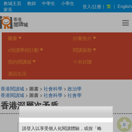
Skip
教城主頁
教師
中學生
小學生
繁
登入/註冊
|
|
English
to
家長
main
content
圖書
好書推介
e悅讀學校計劃
閱讀服務
我的閱讀城
十本好讀
漫話生活
香港閱讀城
> 圖書 >
社會科學
>
政治學
香港閱讀城
> 圖書 >
社會科學
>
社會學
香港深層次矛盾
0
請登入以享受個人化閱讀體驗，或按「略