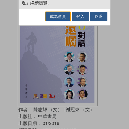
過」繼續瀏覽。
成為會員
登入
略過
作者：
陳志輝 （文）
|
謝冠東 （文）
出版社：
中華書局
出版日期：
01/2016