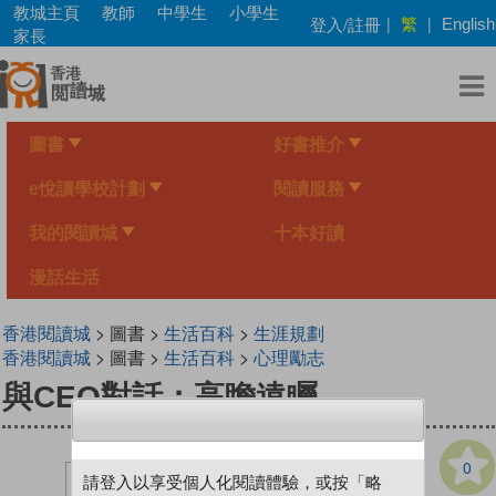
Skip
教城主頁
教師
中學生
小學生
繁
登入/註冊
|
|
English
to
家長
main
content
圖書
好書推介
e悅讀學校計劃
閱讀服務
我的閱讀城
十本好讀
漫話生活
香港閱讀城
> 圖書 >
生活百科
>
生涯規劃
香港閱讀城
> 圖書 >
生活百科
>
心理勵志
與CEO對話：高瞻遠矚
0
請登入以享受個人化閱讀體驗，或按「略