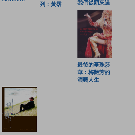
我們從頭來過
列：黃霑
最後的蔓珠莎
華：梅艷芳的
演藝人生