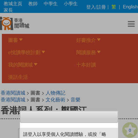
Skip
教城主頁
教師
中學生
小學生
繁
登入/註冊
|
|
English
to
家長
main
content
圖書
好書推介
e悅讀學校計劃
閱讀服務
我的閱讀城
十本好讀
漫話生活
香港閱讀城
> 圖書 >
人物傳記
香港閱讀城
> 圖書 >
文化藝術
>
音樂
香港詞人系列：鄭國江
0
請登入以享受個人化閱讀體驗，或按「略