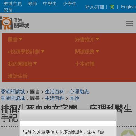
Skip
教城主頁
教師
中學生
小學生
繁
登入/註冊
|
|
English
to
家長
main
content
圖書
好書推介
e悅讀學校計劃
閱讀服務
我的閱讀城
十本好讀
漫話生活
香港閱讀城
> 圖書 >
生活百科
>
心理勵志
香港閱讀城
> 圖書 >
生活百科
>
其他
徘徊生死血肉文字間──病理科醫生
手記
請登入以享受個人化閱讀體驗，或按「略