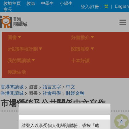
Skip
教城主頁
教師
中學生
小學生
繁
登入/註冊
|
|
English
to
家長
main
content
圖書
好書推介
e悅讀學校計劃
閱讀服務
我的閱讀城
十本好讀
漫話生活
香港閱讀城
> 圖書 >
語言文字
>
中文
香港閱讀城
> 圖書 >
社會科學
>
財經金融
市場營銷及公共關係中文寫作
0
請登入以享受個人化閱讀體驗，或按「略