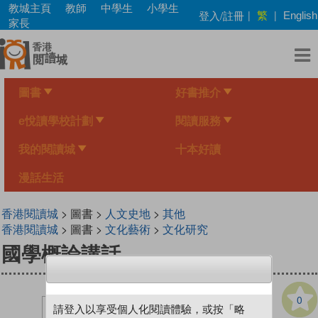
Skip
教城主頁
教師
中學生
小學生
繁
登入/註冊
|
|
English
to
家長
main
content
圖書
好書推介
e悅讀學校計劃
閱讀服務
我的閱讀城
十本好讀
漫話生活
香港閱讀城
> 圖書 >
人文史地
>
其他
香港閱讀城
> 圖書 >
文化藝術
>
文化研究
國學概論講話
0
請登入以享受個人化閱讀體驗，或按「略