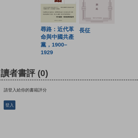
尋路：近代革
長征
命與中國共產
黨，1900–
1929
讀者書評
(0)
請登入給你的書籍評分
登入