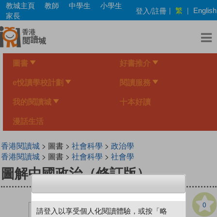
Skip
教城主頁
教師
中學生
小學生
繁
登入/註冊
|
|
English
to
家長
main
content
圖書
好書推介
e悅讀學校計劃
閱讀服務
我的閱讀城
十本好讀
漫話生活
香港閱讀城
> 圖書 >
社會科學
>
政治學
香港閱讀城
> 圖書 >
社會科學
>
社會學
圖解中國政治（修訂版）
0
請登入以享受個人化閱讀體驗，或按「略