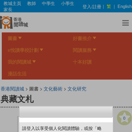
Skip
教城主頁
教師
中學生
小學生
繁
登入/註冊
|
|
English
to
家長
main
content
圖書
好書推介
e悅讀學校計劃
閱讀服務
我的閱讀城
十本好讀
漫話生活
香港閱讀城
> 圖書 >
文化藝術
>
文化研究
典藏文札
0
請登入以享受個人化閱讀體驗，或按「略